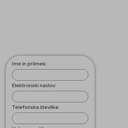
Naša prioriteta je vaše zadovoljstvo in
zdravje. Z izbiro 1A medicine, dostopate
do vrhunske zdravstvene oskrbe, ki je
prilagojena vašim potrebam.
Kontaktirajte nas in se prepričajte sami!
Specialisti 1A medicine imajo vse, kar si
želite. Pomagali vam bomo pri izbiri
najboljšega!
Ime in priimek:
Elektronski naslov:
Telefonska številka: